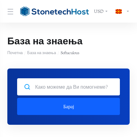
USD
База на знаења
Почетна
База на знаења
Softaculous
Барај