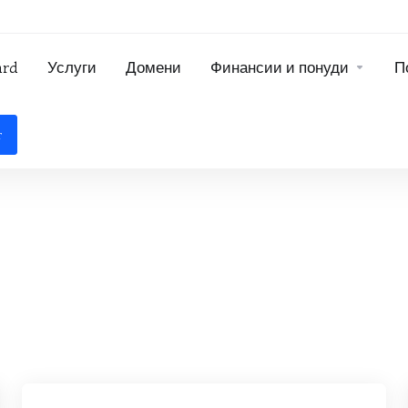
ard
Услуги
Домени
Финансии и понуди
П
т