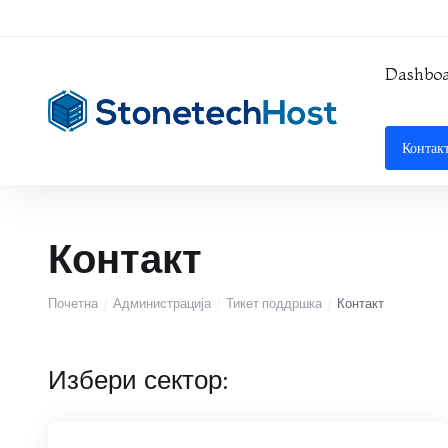
Dashbo
Контак
Контакт
Почетна
Администрација
Тикет поддршка
Контакт
Избери сектор: