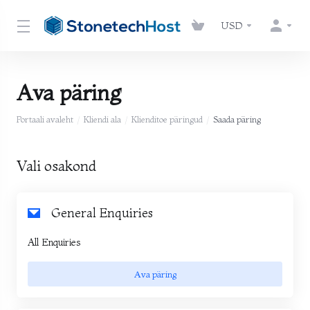
USD
Ava päring
Portaali avaleht
Kliendi ala
Klienditoe päringud
Saada päring
Vali osakond
General Enquiries
All Enquiries
Ava päring