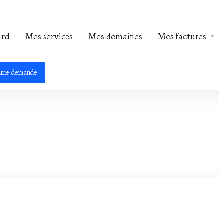
ard
Mes services
Mes domaines
Mes factures
 une demande