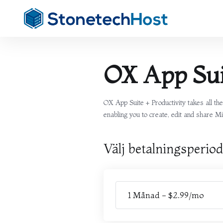
OX App Sui
OX App Suite + Productivity takes all t
enabling you to create, edit and share Mi
Välj betalningsperio