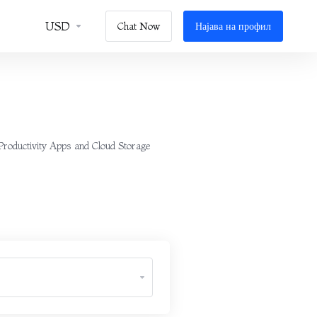
USD
Chat Now
Најава на профил
 Productivity Apps and Cloud Storage