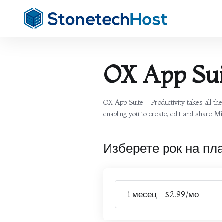
OX App Sui
OX App Suite + Productivity takes all t
enabling you to create, edit and share Mi
Изберете рок на пл