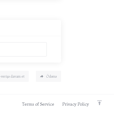
-verişə davam et
Ödəmə
Terms of Service
Privacy Policy