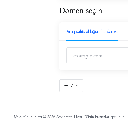
Domen seçin
Artıq sahib olduğum bir domen
Geri
Müəllif hüquqları © 2026 Stonetech Host. Bütün hüquqlar qorunur.