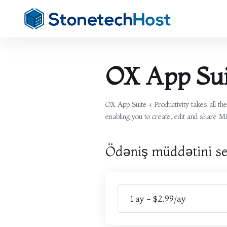
OX App Sui
OX App Suite + Productivity takes all t
enabling you to create, edit and share Mi
Ödəniş müddətini se